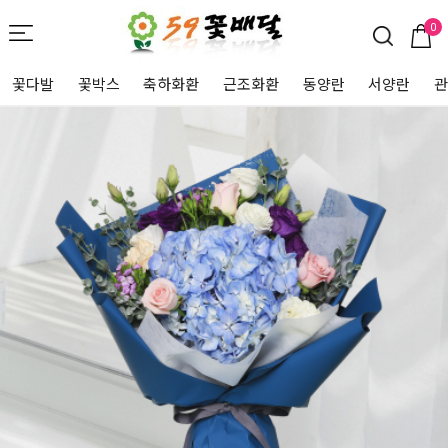
0
꽃다발
꽃박스
축하화환
근조화환
동양란
서양란