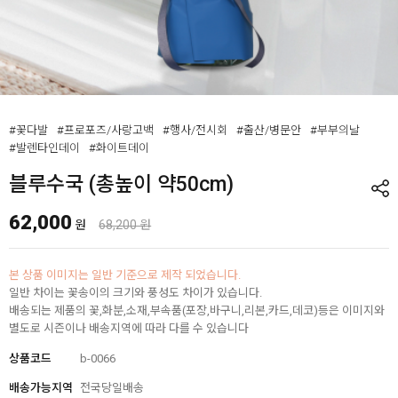
#꽃다발
#프로포즈/사랑고백
#행사/전시회
#출산/병문안
#부부의날
#발렌타인데이
#화이트데이
블루수국 (총높이 약50cm)
62,000
원
68,200 원
본 상품 이미지는 일반 기준으로 제작 되었습니다.
일반 차이는 꽃송이의 크기와 풍성도 차이가 있습니다.
배송되는 제품의 꽃,화분,소재,부속품(포장,바구니,리본,카드,데코)등은 이미지와
별도로 시즌이나 배송지역에 따라 다를 수 있습니다
상품코드
b-0066
배송가능지역
전국당일배송