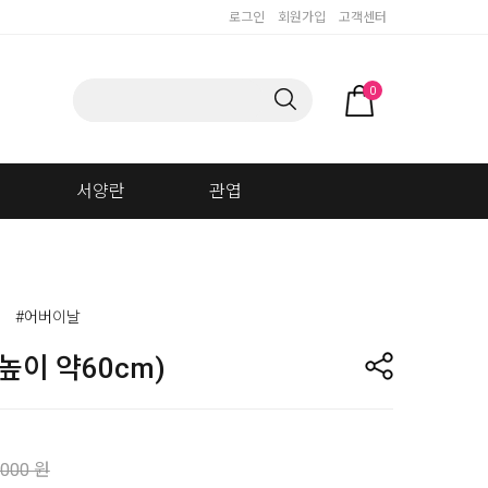
로그인
회원가입
고객센터
0
서양란
관엽
#어버이날
높이 약60cm)
,000 원