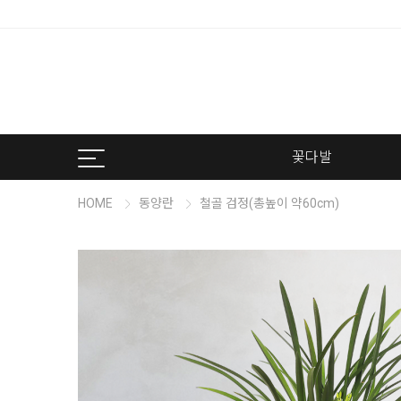
꽃다발
HOME
동양란
철골 검정(총높이 약60cm)