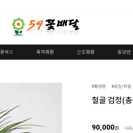
꽃박스
축하화환
근조화환
동양란
#동양란
#승진/취임
철골 검정(총
90,000
원
100