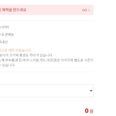
인 혜택을 받으세요
g-0095
수도권배송
국내산
준으로 제작 되었습니다.
송이의 크기와 풍성도 차이가 있습니다.
소재,부속품(포장,바구니,리본,카드,데코)등은 이미지와 별도로 시즌이
수 있습니다
0
원