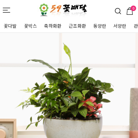
0
꽃다발
꽃박스
축하화환
근조화환
동양란
서양란