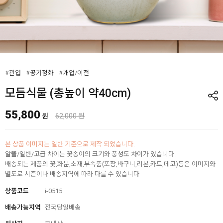
#관엽
#공기정화
#개업/이전
모듬식물 (총높이 약40cm)
55,800
원
62,000 원
본 상품 이미지는 일반 기준으로 제작 되었습니다.
알뜰/일반/고급 차이는 꽃송이의 크기와 풍성도 차이가 있습니다.
배송되는 제품의 꽃,화분,소재,부속품(포장,바구니,리본,카드,데코)등은 이미지와
별도로 시즌이나 배송지역에 따라 다를 수 있습니다
상품코드
i-0515
배송가능지역
전국당일배송