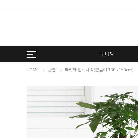
꽃다발
HOME
관엽
파키라 흰색사각(총높이 130~150cm)