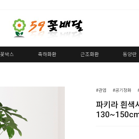
꽃박스
축하화환
근조화환
동양란
#관엽
#공기정화
파키라 흰색
130~150cm