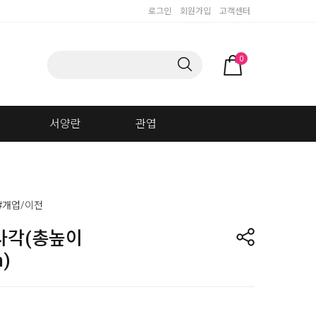
로그인
회원가입
고객센터
0
서양란
관엽
#개업/이전
사각(총높이
)