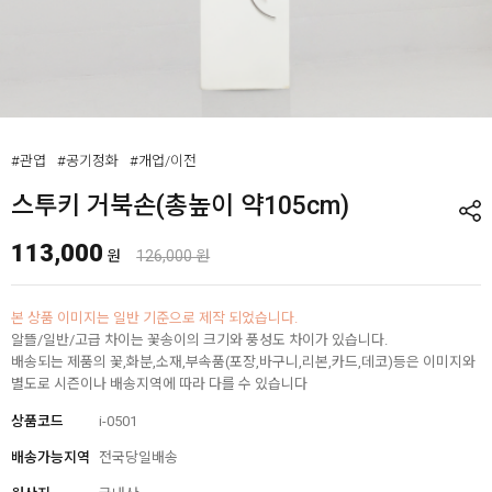
#관엽
#공기정화
#개업/이전
스투키 거북손(총높이 약105cm)
113,000
원
126,000 원
본 상품 이미지는 일반 기준으로 제작 되었습니다.
알뜰/일반/고급 차이는 꽃송이의 크기와 풍성도 차이가 있습니다.
배송되는 제품의 꽃,화분,소재,부속품(포장,바구니,리본,카드,데코)등은 이미지와
별도로 시즌이나 배송지역에 따라 다를 수 있습니다
상품코드
i-0501
배송가능지역
전국당일배송