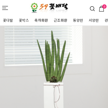
0
꽃다발
꽃박스
축하화환
근조화환
동양란
서양란