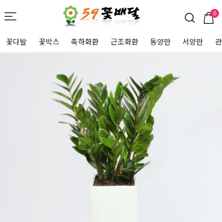
0
꽃다발
꽃박스
축하화환
근조화환
동양란
서양란