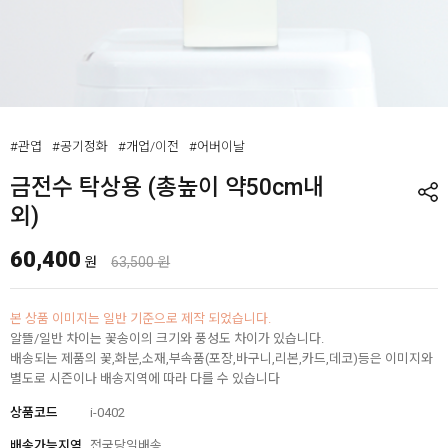
#관엽
#공기정화
#개업/이전
#어버이날
금전수 탁상용 (총높이 약50cm내
외)
60,400
원
63,500 원
본 상품 이미지는 일반 기준으로 제작 되었습니다.
알뜰/일반 차이는 꽃송이의 크기와 풍성도 차이가 있습니다.
배송되는 제품의 꽃,화분,소재,부속품(포장,바구니,리본,카드,데코)등은 이미지와
별도로 시즌이나 배송지역에 따라 다를 수 있습니다
상품코드
i-0402
배송가능지역
전국당일배송