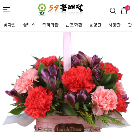
0
꽃다발
꽃박스
축하화환
근조화환
동양란
서양란