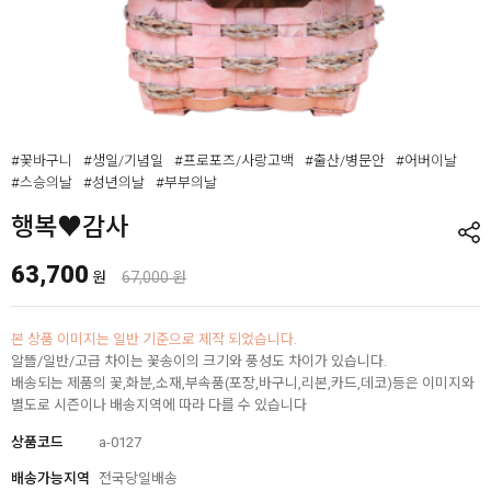
#꽃바구니
#생일/기념일
#프로포즈/사랑고백
#출산/병문안
#어버이날
#스승의날
#성년의날
#부부의날
행복♥감사
63,700
원
67,000 원
본 상품 이미지는 일반 기준으로 제작 되었습니다.
알뜰/일반/고급 차이는 꽃송이의 크기와 풍성도 차이가 있습니다.
배송되는 제품의 꽃,화분,소재,부속품(포장,바구니,리본,카드,데코)등은 이미지와
별도로 시즌이나 배송지역에 따라 다를 수 있습니다
상품코드
a-0127
배송가능지역
전국당일배송