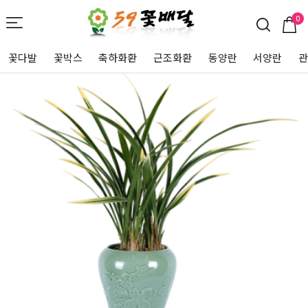
0
꽃다발
꽃박스
축하화환
근조화환
동양란
서양란