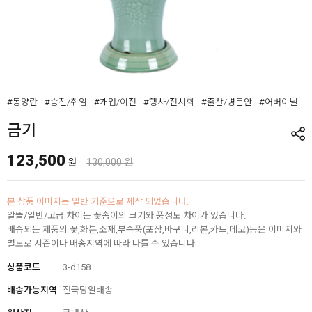
#동양란
#승진/취임
#개업/이전
#행사/전시회
#출산/병문안
#어버이날
금기
123,500
원
130,000 원
본 상품 이미지는 일반 기준으로 제작 되었습니다.
알뜰/일반/고급 차이는 꽃송이의 크기와 풍성도 차이가 있습니다.
배송되는 제품의 꽃,화분,소재,부속품(포장,바구니,리본,카드,데코)등은 이미지와
별도로 시즌이나 배송지역에 따라 다를 수 있습니다
상품코드
3-d158
배송가능지역
전국당일배송