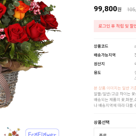
99,800
원
105
로그인 후 적립 및 할
상품코드
배송가능지역
원산지
용도
본 상품 이미지는 일반 기
알뜰/일반/고급 차이는 꽃
배송되는 제품의 꽃,화분,
나 배송지역에 따라 다를 
상품선택