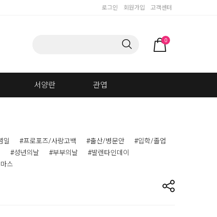
로그인
회원가입
고객센터
0
서양란
관엽
념일
#프로포즈/사랑고백
#출산/병문안
#입학/졸업
이
#성년의날
#부부의날
#발렌타인데이
스마스