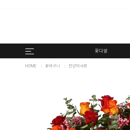
꽃다발
HOME
꽃바구니
천년의사랑