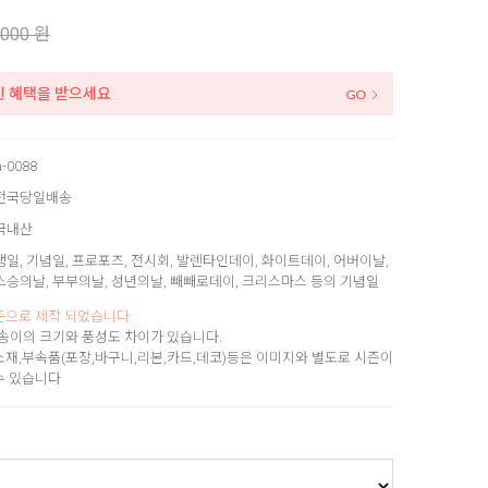
,000 원
인 혜택을 받으세요
a-0088
전국당일배송
국내산
생일, 기념일, 프로포즈, 전시회, 발렌타인데이, 화이트데이, 어버이날,
스승의날, 부부의날, 성년의날, 빼빼로데이, 크리스마스 등의 기념일
준으로 제작 되었습니다.
송이의 크기와 풍성도 차이가 있습니다.
소재,부속품(포장,바구니,리본,카드,데코)등은 이미지와 별도로 시즌이
수 있습니다