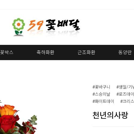
꽃박스
축하화환
근조화환
동양란
#꽃바구니
#생일/기
#스승의날
#로즈데
#화이트데이
#크리
천년의사랑