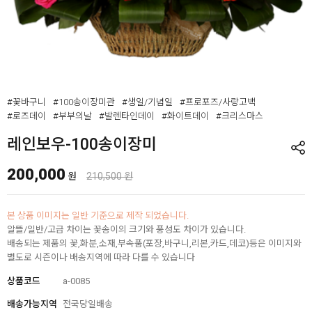
#꽃바구니
#100송이장미관
#생일/기념일
#프로포즈/사랑고백
#로즈데이
#부부의날
#발렌타인데이
#화이트데이
#크리스마스
레인보우-100송이장미
200,000
원
210,500 원
본 상품 이미지는 일반 기준으로 제작 되었습니다.
알뜰/일반/고급 차이는 꽃송이의 크기와 풍성도 차이가 있습니다.
배송되는 제품의 꽃,화분,소재,부속품(포장,바구니,리본,카드,데코)등은 이미지와
별도로 시즌이나 배송지역에 따라 다를 수 있습니다
상품코드
a-0085
배송가능지역
전국당일배송