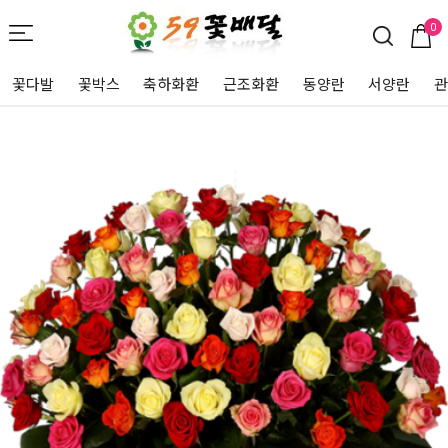
0
꽃다발
꽃박스
축하화환
근조화환
동양란
서양란