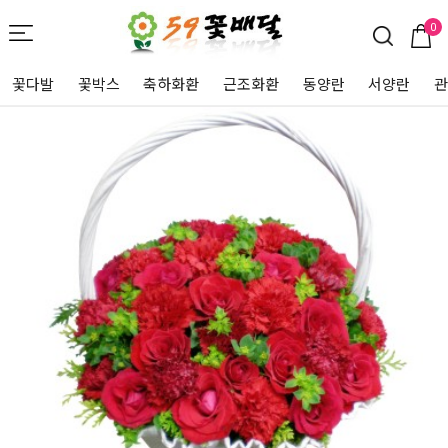
0
꽃다발
꽃박스
축하화환
근조화환
동양란
서양란