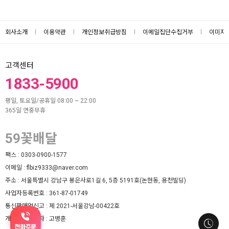
회사소개
이용약관
개인정보취급방침
이메일집단수집거부
이미지
고객센터
1833-5900
평일, 토요일/공휴일 08:00 ~ 22:00
365일 연중무휴
59꽃배달
팩스 :
0303-0900-1577
이메일 :
flbiz9333@naver.com
주소 :
서울특별시 강남구 봉은사로1길 6, 5층 5191호(논현동, 용천빌딩)
사업자등록번호 :
361-87-01749
통신판매업신고 :
제 2021-서울강남-00422호
개인정보책임자 :
고병훈