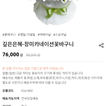
#꽃바구니
#생일/기념일
#어버이날
#스승의날
깊은은혜-장미카네이션꽃바구니
76,000
원
80,000 원
본 상품 이미지는 일반 기준으로 제작 되었습니다.
알뜰/일반/고급 차이는 꽃송이의 크기와 풍성도 차이가 있습니다.
배송되는 제품의 꽃,화분,소재,부속품(포장,바구니,리본,카드,데코)등은 이미지와
별도로 시즌이나 배송지역에 따라 다를 수 있습니다
상품코드
E3a1852
배송가능지역
전국당일배송