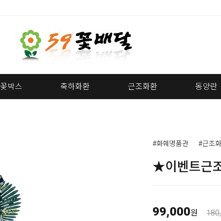
꽃박스
축하화환
근조화환
동양란
#화훼명품관
#근조
★이벤트근조
99,000
원
180