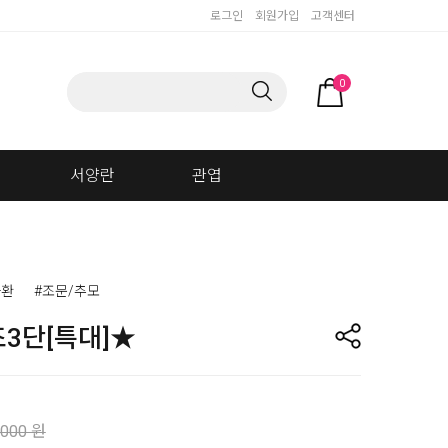
로그인
회원가입
고객센터
0
서양란
관엽
화환
#조문/추모
3단[특대]★
,000 원