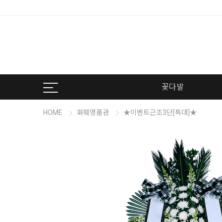
꽃다발
HOME
화훼명품관
★이벤트근조3단[특대]★