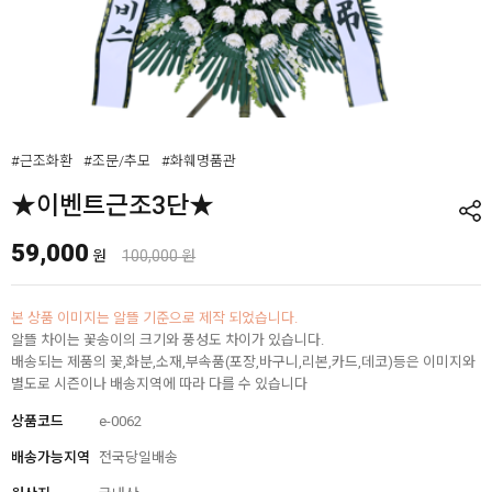
#근조화환
#조문/추모
#화훼명품관
★이벤트근조3단★
59,000
원
100,000 원
본 상품 이미지는 알뜰 기준으로 제작 되었습니다.
알뜰 차이는 꽃송이의 크기와 풍성도 차이가 있습니다.
배송되는 제품의 꽃,화분,소재,부속품(포장,바구니,리본,카드,데코)등은 이미지와
별도로 시즌이나 배송지역에 따라 다를 수 있습니다
상품코드
e-0062
배송가능지역
전국당일배송