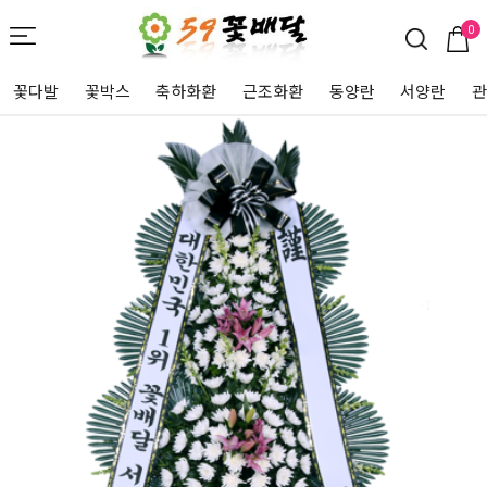
0
꽃다발
꽃박스
축하화환
근조화환
동양란
서양란