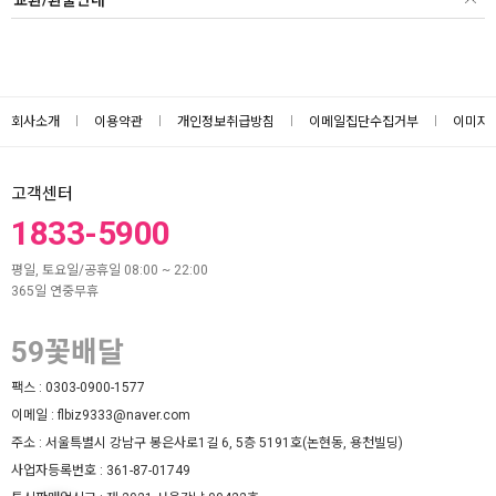
회사소개
이용약관
개인정보취급방침
이메일집단수집거부
이미지
고객센터
1833-5900
평일, 토요일/공휴일 08:00 ~ 22:00
365일 연중무휴
59꽃배달
팩스 :
0303-0900-1577
이메일 :
flbiz9333@naver.com
주소 :
서울특별시 강남구 봉은사로1길 6, 5층 5191호(논현동, 용천빌딩)
사업자등록번호 :
361-87-01749