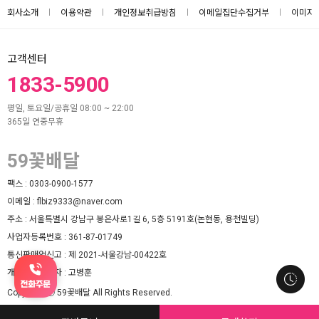
회사소개
이용약관
개인정보취급방침
이메일집단수집거부
이미지
고객센터
1833-5900
평일, 토요일/공휴일 08:00 ~ 22:00
365일 연중무휴
59꽃배달
팩스 :
0303-0900-1577
이메일 :
flbiz9333@naver.com
주소 :
서울특별시 강남구 봉은사로1길 6, 5층 5191호(논현동, 용천빌딩)
사업자등록번호 :
361-87-01749
통신판매업신고 :
제 2021-서울강남-00422호
개인정보책임자 :
고병훈
Copyright ⓒ 59꽃배달 All Rights Reserved.
Website designed and hosted by (주)마루웹.