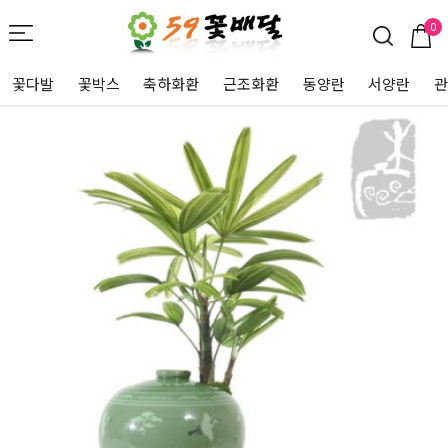
0
꽃다발
꽃박스
축하화환
근조화환
동양란
서양란