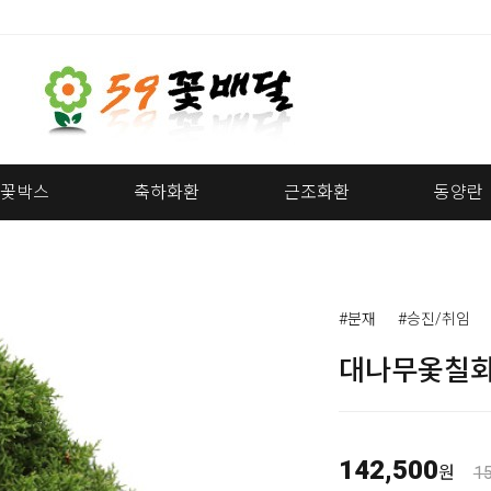
꽃박스
축하화환
근조화환
동양란
#분재
#승진/취임
대나무옻칠화
142,500
원
1