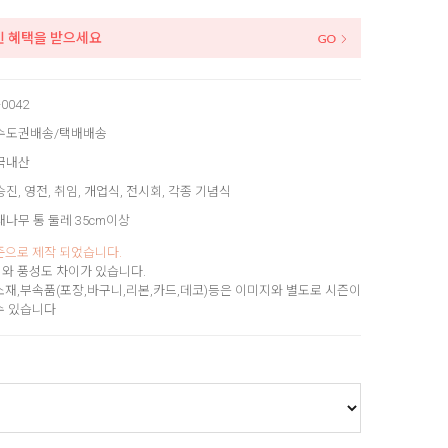
인 혜택을 받으세요
-0042
수도권배송/택배배송
국내산
승진, 영전, 취임, 개업식, 전시회, 각종 기념식
대나무 통 둘레 35cm이상
준으로 제작 되었습니다.
와 풍성도 차이가 있습니다.
소재,부속품(포장,바구니,리본,카드,데코)등은 이미지와 별도로 시즌이
수 있습니다