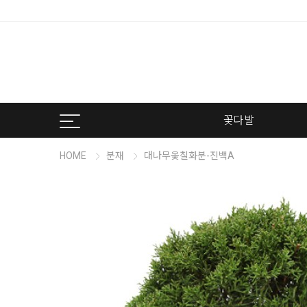
꽃다발
HOME
분재
대나무옻칠화분-진백A