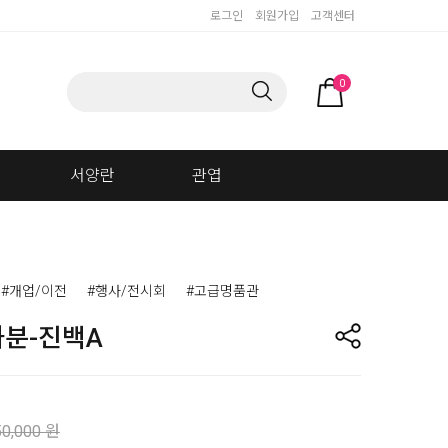
로그인
회원가입
고객센터
0
서양란
관엽
#개업/이전
#행사/전시회
#고급명품관
분-진백A
50,000 원