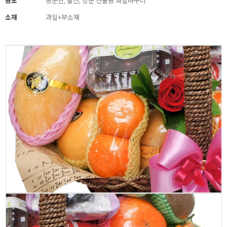
용도
병문안, 출산, 방문 선물용 과일바구니
소재
과일+부소재