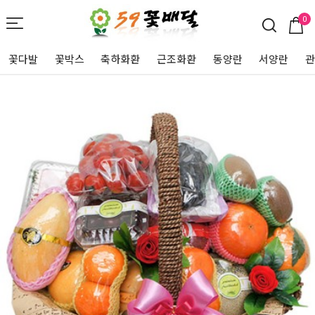
0
꽃다발
꽃박스
축하화환
근조화환
동양란
서양란