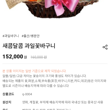
#과일바구니
#출산/병문안
새콤달콤 과일꽃바구니
152,000
원
160,000 원
본 상품 이미지는 일반 기준으로 제작 되었습니다.
알뜰/일반/고급 차이는 꽃송이의 크기와 풍성도 차이가 있습니다.
배송되는 제품의 꽃,화분,소재,부속품(포장,바구니,리본,카드,데코)등은 이미지와
별도로 시즌이나 배송지역에 따라 다를 수 있습니다
상품코드
q-0004
원산지
생화, 계절꽃, 부자재 배송지역에 따라 국내산 또는 중국산 사용