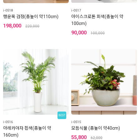
i-0518
i-0517
행운목 검정(총높이 약110cm)
아이스크로톤 회색(총높이 약
100cm)
198,000
220,000
90,000
100,000
BEST
i-0516
i-0515
아레카야자 흰색(총높이 약
모듬식물 (총높이 약40cm)
160cm)
55,800
62,000