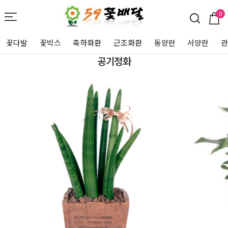
0
꽃다발
꽃박스
축하화환
근조화환
동양란
서양란
공기정화