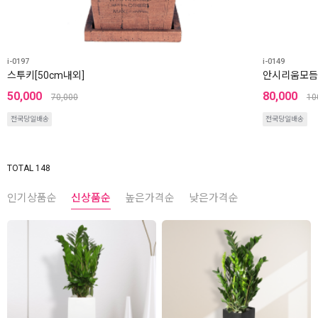
i-0197
i-0149
스투키[50cm내외]
안시리움모듬
50,000
80,000
70,000
10
전국당일배송
전국당일배송
TOTAL 148
인기상품순
신상품순
높은가격순
낮은가격순