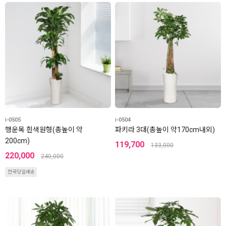
i-0505
i-0504
행운목 흰색원형(총높이 약
파키라 3대(총높이 약170cm내외)
200cm)
119,700
133,000
220,000
240,000
전국당일배송