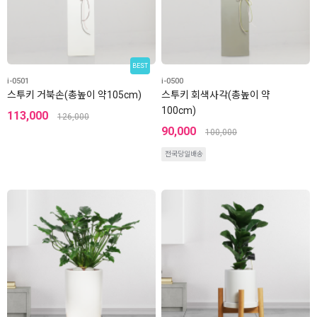
BEST
i-0501
i-0500
스투키 거북손(총높이 약105cm)
스투키 회색사각(총높이 약
100cm)
113,000
126,000
90,000
100,000
전국당일배송