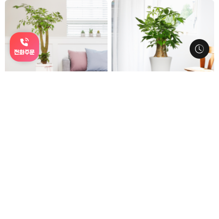
BEST
i-0473
i-0472
해피트리 흰색사각(총높이 약
파키라3대 원형화분(총높이
132cm)
130~150cm)
113,000
101,700
126,000
113,000
전국당일배송