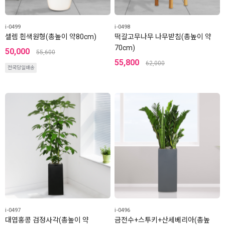
i-0499
i-0498
셀렘 흰색원형(총높이 약80cm)
떡갈고무나무 나무받침(총높이 약
70cm)
50,000
55,600
55,800
62,000
전국당일배송
i-0497
i-0496
대엽홍콩 검정사각(총높이 약
금전수+스투키+산세베리아(총높