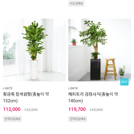
수도권배송
BEST
i-0475
i-0474
황금죽 흰색원형(총높이 약
해피트리 검정사각(총높이 약
152cm)
140cm)
112,000
119,700
122,000
133,000
전국당일배송
전국당일배송