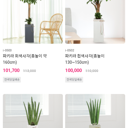
i-0503
i-0502
파키라 회색사각(총높이 약
파키라 흰색사각(총높이
160cm)
130~150cm)
101,700
100,000
113,000
110,000
전국당일배송
전국당일배송