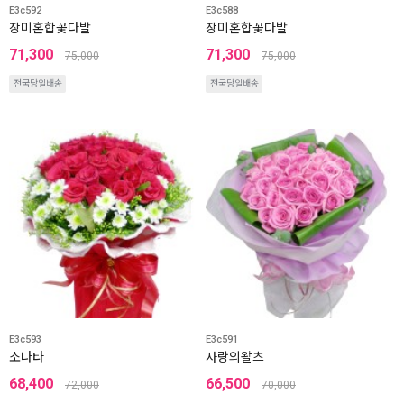
E3c592
E3c588
장미혼합꽃다발
장미혼합꽃다발
71,300
71,300
75,000
75,000
전국당일배송
전국당일배송
E3c593
E3c591
소나타
사랑의왈츠
68,400
66,500
72,000
70,000