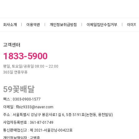
회사소개
이용약관
개인정보취급방침
이메일집단수집거부
이미지
고객센터
1833-5900
평일, 토요일/공휴일 08:00 ~ 22:00
365일 연중무휴
59꽃배달
팩스 :
0303-0900-1577
이메일 :
flbiz9333@naver.com
주소 :
서울특별시 강남구 봉은사로1길 6, 5층 5191호(논현동, 용천빌딩)
사업자등록번호 :
361-87-01749
통신판매업신고 :
제 2021-서울강남-00422호
개인정보책임자 :
고병훈