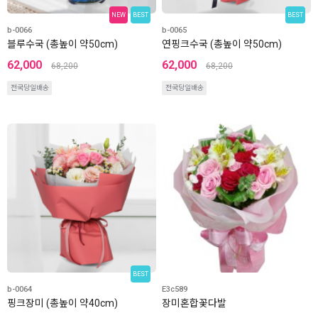
NEW
BEST
BEST
b-0066
b-0065
블루수국 (총높이 약50cm)
연핑크수국 (총높이 약50cm)
62,000
62,000
68,200
68,200
전국당일배송
전국당일배송
BEST
b-0064
E3c589
핑크장미 (총높이 약40cm)
장미혼합꽃다발