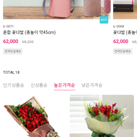
BEST
b-0071
b-0068
혼합 꽃다발 (총높이 약45cm)
꽃다발 (총높이
62,000
62,000
68,200
68
전국당일배송
전국당일배송
TOTAL 18
인기상품순
신상품순
높은가격순
낮은가격순