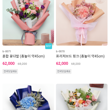
BEST
b-0071
b-0070
혼합 꽃다발 (총높이 약45cm)
프리저브드 핑크 (총높이 약45cm)
62,000
62,000
68,200
68,200
전국당일배송
전국당일배송