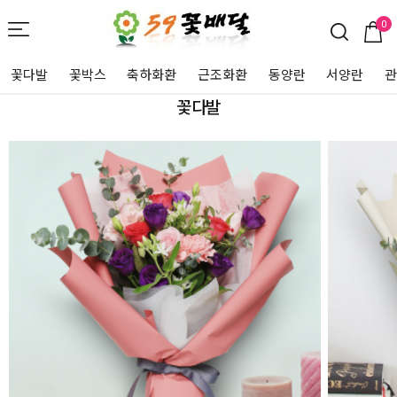
0
꽃다발
꽃박스
축하화환
근조화환
동양란
서양란
꽃다발