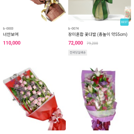
BEST
b-0003
b-0074
너만보여
장미혼합 꽃다발 (총높이 약55cm)
110,000
72,000
79,200
전국당일배송