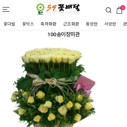
0
꽃다발
꽃박스
축하화환
근조화환
동양란
서양란
100송이장미관