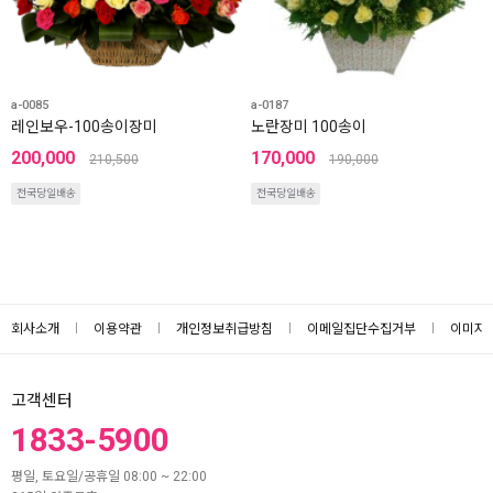
a-0085
a-0187
레인보우-100송이장미
노란장미 100송이
200,000
170,000
210,500
190,000
전국당일배송
전국당일배송
회사소개
이용약관
개인정보취급방침
이메일집단수집거부
이미지
고객센터
1833-5900
평일, 토요일/공휴일 08:00 ~ 22:00