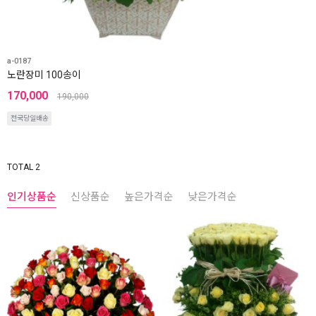
a-0187
노란장미 100송이
170,000
190,000
전국당일배송
TOTAL 2
인기상품순
신상품순
높은가격순
낮은가격순