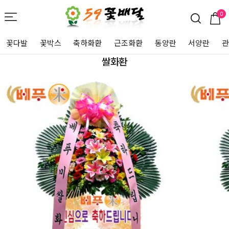
0
꽃다발
꽃박스
축하화환
근조화환
동양란
서양란
쌀화환