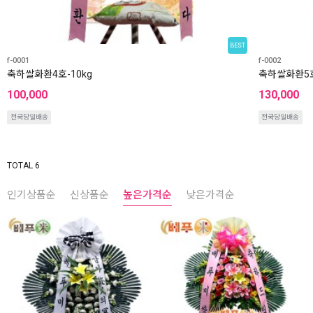
BEST
f-0001
f-0002
축하쌀화환4호-10kg
축하쌀화환5호
100,000
130,000
전국당일배송
전국당일배송
TOTAL 6
인기상품순
신상품순
높은가격순
낮은가격순