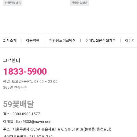
전국당일배송
전국당일배송
회사소개
이용약관
개인정보취급방침
이메일집단수집거부
이미지
고객센터
1833-5900
평일, 토요일/공휴일 08:00 ~ 22:00
365일 연중무휴
59꽃배달
팩스 :
0303-0900-1577
이메일 :
flbiz9333@naver.com
주소 :
서울특별시 강남구 봉은사로1길 6, 5층 5191호(논현동, 용천빌딩)
사업자등록번호 :
361-87-01749