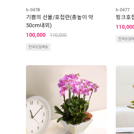
h-0478
h-0477
기쁨의 선물/호접란(총높이 약
핑크호접
50cm내외)
110,00
100,000
110,000
전국당일
전국당일배송