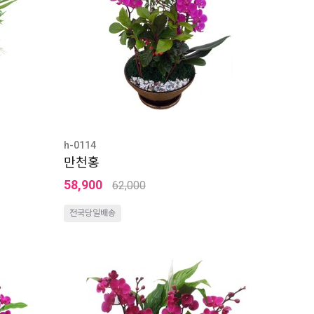
h-0114
만천홍
58,900
62,000
전국당일배송