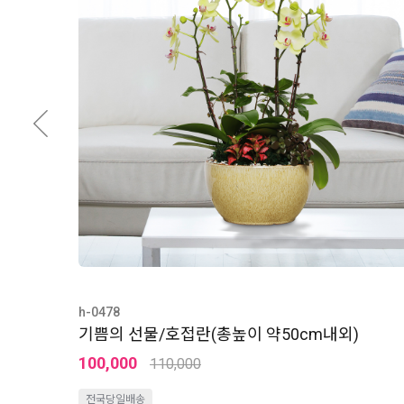
h-0478
기쁨의 선물/호접란(총높이 약50cm내외)
100,000
110,000
전국당일배송