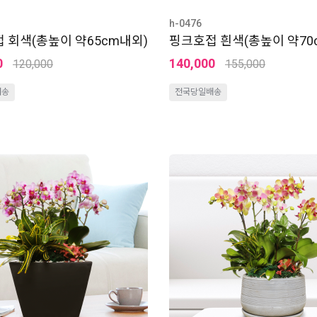
h-0476
 회색(총높이 약65cm내외)
핑크호접 흰색(총높이 약70
0
140,000
120,000
155,000
배송
전국당일배송