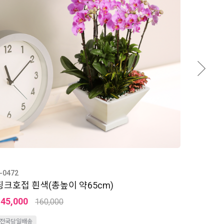
-0472
핑크호접 흰색(총높이 약65cm)
145,000
160,000
전국당일배송