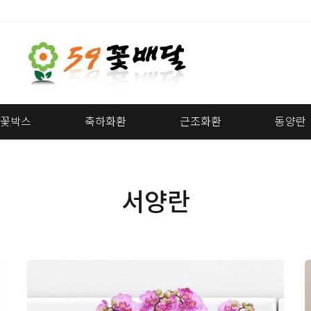
꽃박스
축하화환
근조화환
동양란
서양란