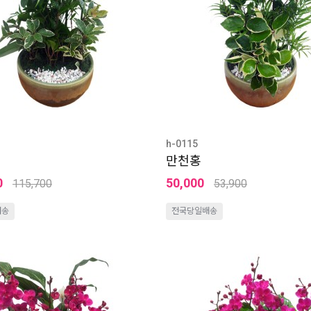
h-0115
만천홍
0
50,000
115,700
53,900
배송
전국당일배송