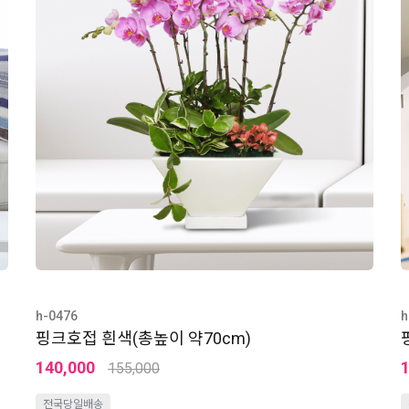
h-0476
h
핑크호접 흰색(총높이 약70cm)
140,000
155,000
전국당일배송