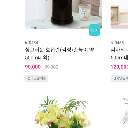
BEST
h-0454
h-0455
싱그러운 호접란(검정/총높이 약
감사의 
50cm내외)
50cm
90,000
120,00
99,000
전국당일배송
전국당일