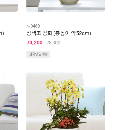
h-0468
m)
삼색조 검회 (총높이 약52cm)
70,200
78,000
전국당일배송