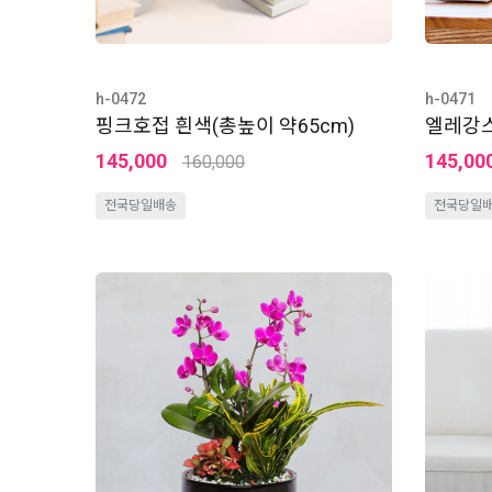
h-0472
h-0471
핑크호접 흰색(총높이 약65cm)
엘레강스
145,000
145,00
160,000
전국당일배송
전국당일