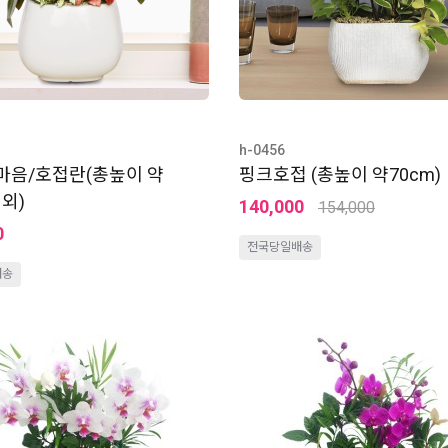
h-0456
마음/호접란(총높이 약
핑크호접 (총높이 약70cm)
내외)
140,000
154,000
0
전국당일배송
배송