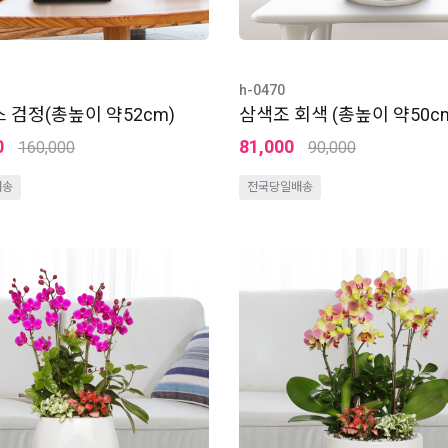
h-0470
 검정(총높이 약52cm)
삼색조 회색 (총높이 약50c
0
81,000
160,000
90,000
배송
전국당일배송