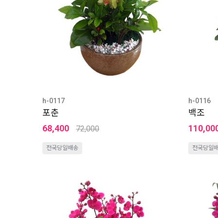
h-0117
h-0116
포춘
백조
68,400
110,00
72,000
전국당일배송
전국당일