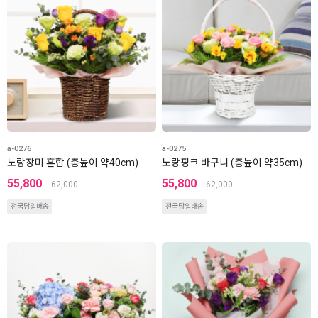
a-0276
a-0275
노랑장미 혼합 (총높이 약40cm)
노랑핑크 바구니 (총높이 약35cm)
55,800
55,800
62,000
62,000
전국당일배송
전국당일배송