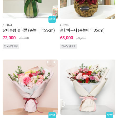
BEST
b-0074
a-0285
장미혼합 꽃다발 (총높이 약55cm)
혼합바구니 (총높이 약35cm)
72,000
63,000
79,200
69,200
전국당일배송
전국당일배송
BEST
BEST