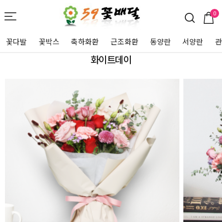
0
꽃다발
꽃박스
축하화환
근조화환
동양란
서양란
화이트데이