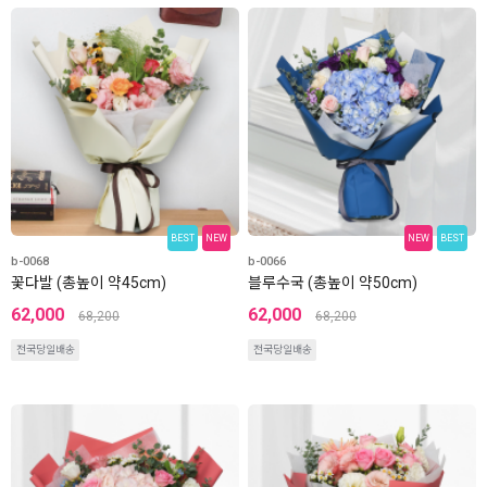
BEST
NEW
NEW
BEST
b-0068
b-0066
꽃다발 (총높이 약45cm)
블루수국 (총높이 약50cm)
62,000
62,000
68,200
68,200
전국당일배송
전국당일배송