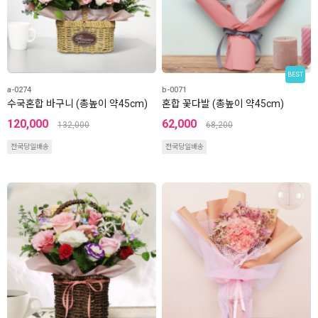
BEST
a-0274
b-0071
수국혼합 바구니 (총높이 약45cm)
혼합 꽃다발 (총높이 약45cm)
120,000
62,000
132,000
68,200
전국당일배송
전국당일배송