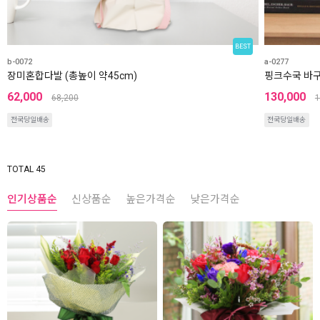
BEST
b-0072
a-0277
장미혼합다발 (총높이 약45cm)
핑크수국 바구
62,000
130,000
68,200
1
전국당일배송
전국당일배송
TOTAL 45
인기상품순
신상품순
높은가격순
낮은가격순