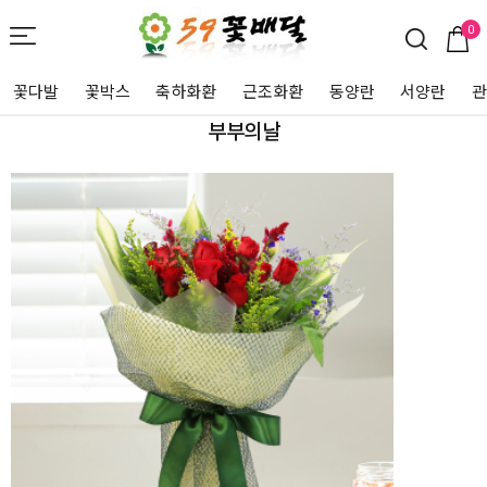
0
꽃다발
꽃박스
축하화환
근조화환
동양란
서양란
부부의날