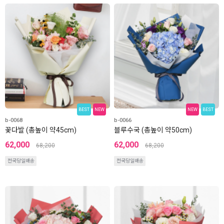
BEST
NEW
NEW
BEST
b-0068
b-0066
꽃다발 (총높이 약45cm)
블루수국 (총높이 약50cm)
62,000
62,000
68,200
68,200
전국당일배송
전국당일배송