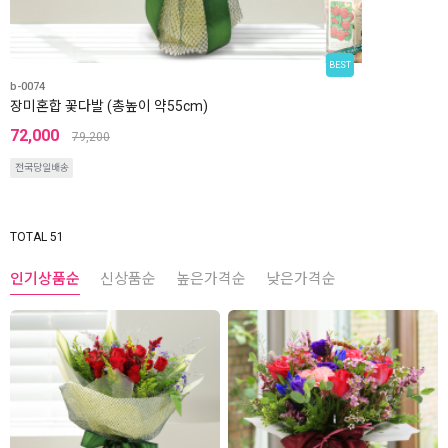
BEST
b-0074
장미혼합 꽃다발 (총높이 약55cm)
72,000
79,200
전국당일배송
TOTAL 51
인기상품순
신상품순
높은가격순
낮은가격순