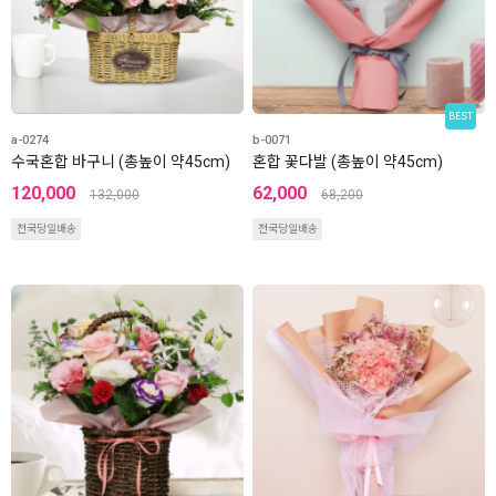
BEST
a-0274
b-0071
수국혼합 바구니 (총높이 약45cm)
혼합 꽃다발 (총높이 약45cm)
120,000
62,000
132,000
68,200
전국당일배송
전국당일배송