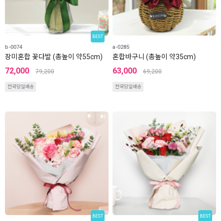
BEST
b-0074
a-0285
장미혼합 꽃다발 (총높이 약55cm)
혼합바구니 (총높이 약35cm)
72,000
63,000
79,200
69,200
전국당일배송
전국당일배송
BEST
BEST