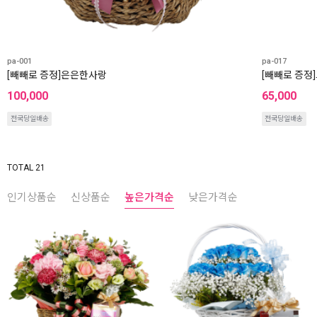
pa-001
pa-017
[빼빼로 증정]은은한사랑
[빼빼로 증정
100,000
65,000
전국당일배송
전국당일배송
TOTAL 21
인기상품순
신상품순
높은가격순
낮은가격순