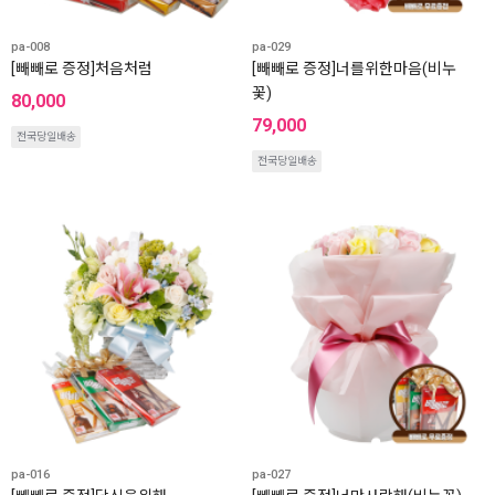
pa-008
pa-029
[빼빼로 증정]처음처럼
[빼빼로 증정]너를위한마음(비누
꽃)
80,000
79,000
전국당일배송
전국당일배송
pa-016
pa-027