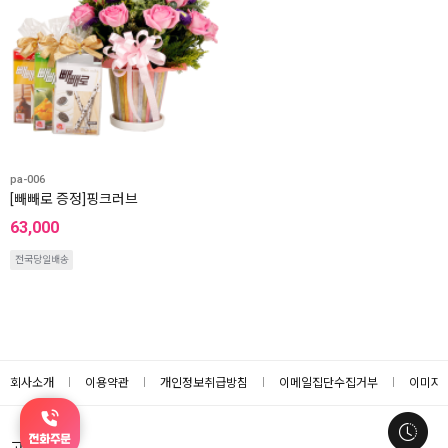
pa-006
[빼빼로 증정]핑크러브
63,000
전국당일배송
회사소개
이용약관
개인정보취급방침
이메일집단수집거부
이미지