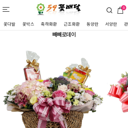
0
꽃다발
꽃박스
축하화환
근조화환
동양란
서양란
빼빼로데이