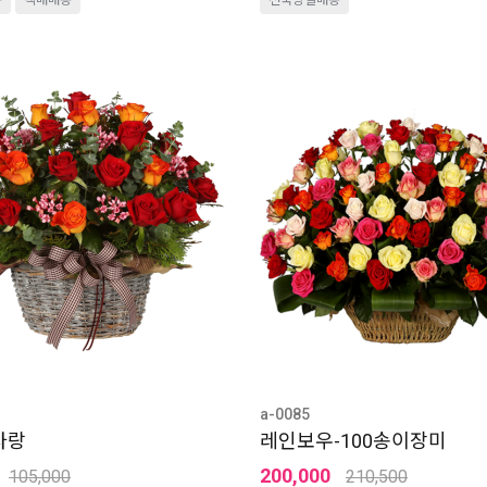
송
택배배송
전국당일배송
a-0085
사랑
레인보우-100송이장미
200,000
105,000
210,500