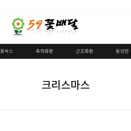
꽃박스
축하화환
근조화환
동양란
크리스마스