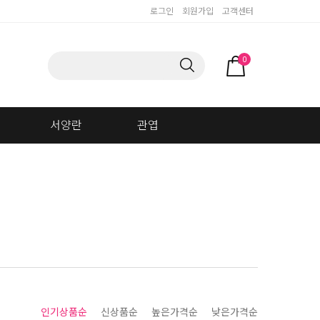
로그인
회원가입
고객센터
0
서양란
관엽
인기상품순
신상품순
높은가격순
낮은가격순