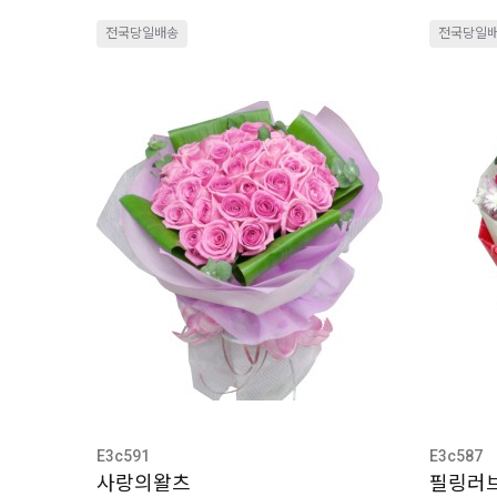
전국당일배송
전국당일
E3c591
E3c587
사랑의왈츠
필링러