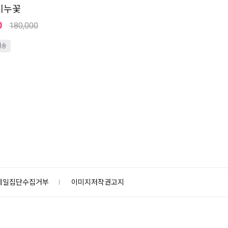
비누꽃
0
180,000
배송
메일집단수집거부
이미지저작권고지