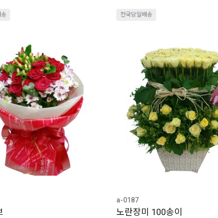
배송
전국당일배송
a-0187
브
노란장미 100송이