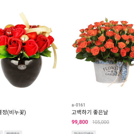
a-0161
정(비누꽃)
고백하기 좋은날
99,800
105,000