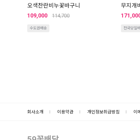
오색찬란비누꽃바구니
무지개
109,000
171,00
114,700
수도권배송
전국당일
회사소개
이용약관
개인정보취급방침
이
59꽃배달