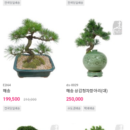
전국당일배송
전국당일배송
E2i64
ds-0029
해송
해송 상감청자항아리(대)
199,500
250,000
210,000
전국당일배송
수도권배송
택배배송