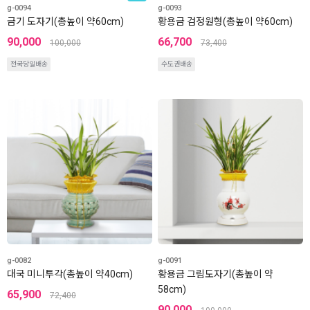
g-0094
g-0093
금기 도자기(총높이 약60cm)
황용금 검정원형(총높이 약60cm)
90,000
66,700
100,000
73,400
전국당일배송
수도권배송
g-0082
g-0091
대국 미니투각(총높이 약40cm)
황용금 그림도자기(총높이 약
58cm)
65,900
72,400
90,000