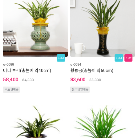
BEST
BEST
NEW
g-0088
g-0084
미니 투각(총높이 약40cm)
황룡금(총높이 약60cm)
58,400
83,600
64,000
88,000
수도권배송
전국당일배송