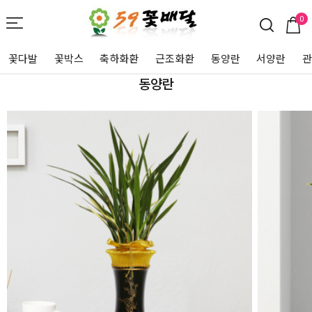
0
꽃다발
꽃박스
축하화환
근조화환
동양란
서양란
동양란