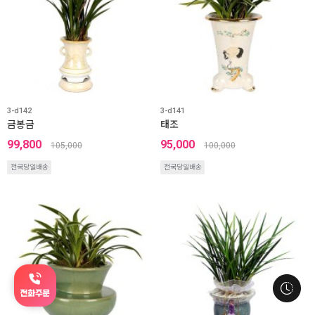
3-d142
3-d141
금봉금
태조
99,800
95,000
105,000
100,000
전국당일배송
전국당일배송