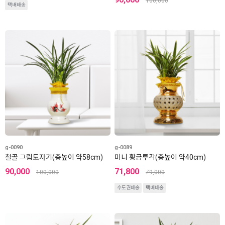
100,000
택배배송
g-0090
g-0089
철골 그림도자기(총높이 약58cm)
미니 황금투각(총높이 약40cm)
90,000
71,800
100,000
79,000
수도권배송
택배배송