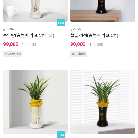
BEST
g-0096
g-0095
동양란(총높이 약60cm내외)
철골 검정(총높이 약60cm)
99,000
90,000
109,000
100,000
전국당일배송
수도권배송
BEST