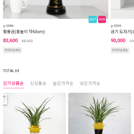
BEST
NEW
g-0084
g-0094
황룡금(총높이 약60cm)
금기 도자기(
83,600
90,000
88,000
10
전국당일배송
전국당일배송
TOTAL 69
인기상품순
신상품순
높은가격순
낮은가격순