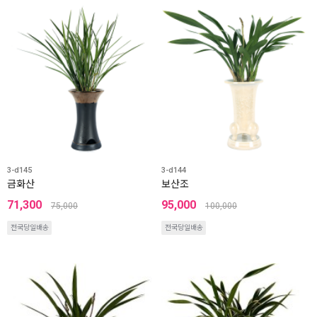
3-d145
3-d144
금화산
보산조
71,300
95,000
75,000
100,000
전국당일배송
전국당일배송