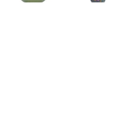
3-d140
g-0028
태조
철골소심
95,000
70,000
100,000
90,000
전국당일배송
전국당일배송
g-0026
g-0041