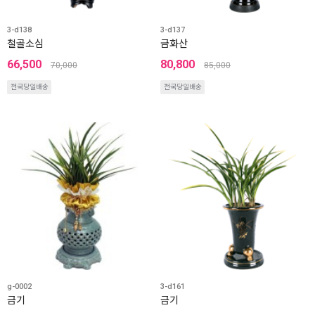
3-d138
3-d137
철골소심
금화산
66,500
80,800
70,000
85,000
전국당일배송
전국당일배송
g-0002
3-d161
금기
금기