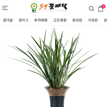
0
꽃다발
꽃박스
축하화환
근조화환
동양란
서양란