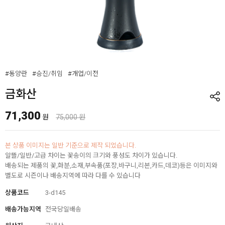
#동양란
#승진/취임
#개업/이전
금화산
71,300
원
75,000 원
본 상품 이미지는 일반 기준으로 제작 되었습니다.
알뜰/일반/고급 차이는 꽃송이의 크기와 풍성도 차이가 있습니다.
배송되는 제품의 꽃,화분,소재,부속품(포장,바구니,리본,카드,데코)등은 이미지와
별도로 시즌이나 배송지역에 따라 다를 수 있습니다
상품코드
3-d145
배송가능지역
전국당일배송