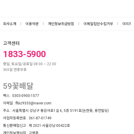
회사소개
이용약관
개인정보취급방침
이메일집단수집거부
이미지
고객센터
1833-5900
평일, 토요일/공휴일 08:00 ~ 22:00
365일 연중무휴
59꽃배달
팩스 :
0303-0900-1577
이메일 :
flbiz9333@naver.com
주소 :
서울특별시 강남구 봉은사로1길 6, 5층 5191호(논현동, 용천빌딩)
사업자등록번호 :
361-87-01749
통신판매업신고 :
제 2021-서울강남-00422호
개인정보책임자 :
고병훈