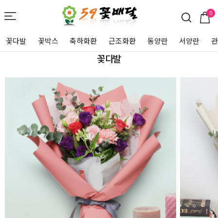
0
꽃다발
꽃박스
축하화환
근조화환
동양란
서양란
꽃다발