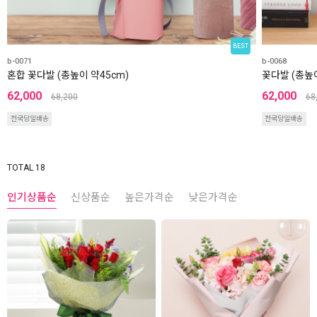
BEST
b-0071
b-0068
혼합 꽃다발 (총높이 약45cm)
꽃다발 (총높이
62,000
62,000
68,200
68
전국당일배송
전국당일배송
TOTAL 18
인기상품순
신상품순
높은가격순
낮은가격순