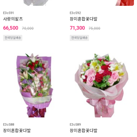
E3c591
E3c592
사랑의왈츠
장미혼합꽃다발
66,500
71,300
70,000
75,000
전국당일배송
전국당일배송
E3c588
E3c589
장미혼합꽃다발
장미혼합꽃다발