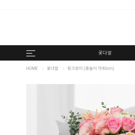
꽃다발
HOME
꽃다발
핑크장미 (총높이 약40cm)