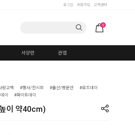
로그인
회원가입
고객센터
0
서양란
관엽
사랑고백
#행사/전시회
#출산/병문안
#로즈데이
인데이
#화이트데이
높이 약40cm)