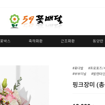
꽃박스
축하화환
근조화환
동양란
#꽃다발
#프로포즈/
#부부의날
#발렌타
핑크장미 (총