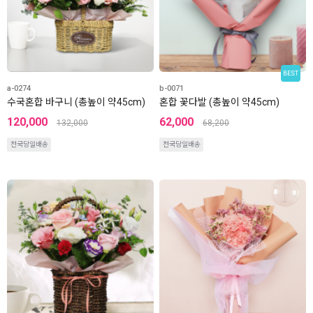
BEST
a-0274
b-0071
수국혼합 바구니 (총높이 약45cm)
혼합 꽃다발 (총높이 약45cm)
120,000
62,000
132,000
68,200
전국당일배송
전국당일배송