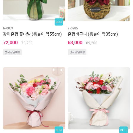
BEST
b-0074
a-0285
장미혼합 꽃다발 (총높이 약55cm)
혼합바구니 (총높이 약35cm)
72,000
63,000
79,200
69,200
전국당일배송
전국당일배송
BEST
BEST