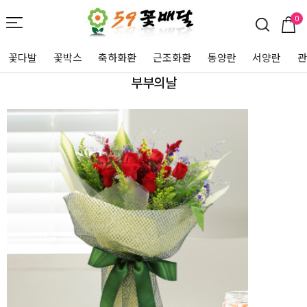
0
꽃다발
꽃박스
축하화환
근조화환
동양란
서양란
부부의날