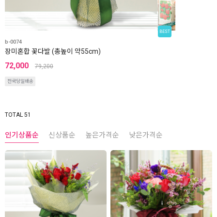
BEST
b-0074
장미혼합 꽃다발 (총높이 약55cm)
72,000
79,200
전국당일배송
TOTAL 51
인기상품순
신상품순
높은가격순
낮은가격순