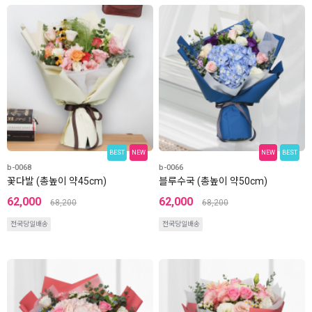
BEST
NEW
NEW
BEST
b-0068
b-0066
꽃다발 (총높이 약45cm)
블루수국 (총높이 약50cm)
62,000
62,000
68,200
68,200
전국당일배송
전국당일배송