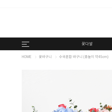
꽃다발
HOME
꽃바구니
수국혼합 바구니 (총높이 약45cm)