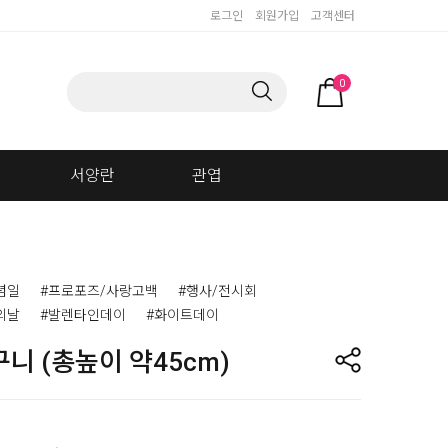
로그인
회원가입
고객센터
0
서양란
관엽
념일
#프로포즈/사랑고백
#행사/전시회
의날
#발렌타인데이
#화이트데이
니 (총높이 약45cm)