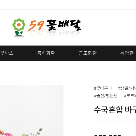
꽃박스
축하화환
근조화환
동양란
#꽃바구니
#생일/기
#출산/병문안
#부부
수국혼합 바구