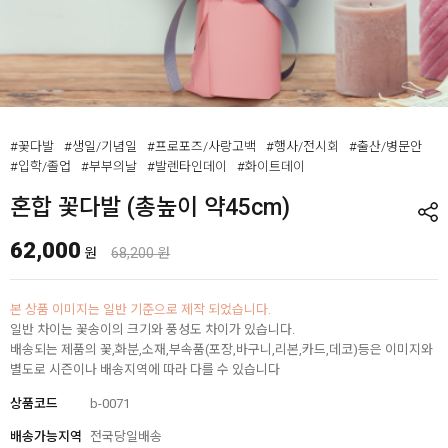
#꽃다발
#생일/기념일
#프로포즈/사랑고백
#행사/전시회
#출산/병문안
#입학/졸업
#부부의날
#발렌타인데이
#화이트데이
혼합 꽃다발 (총높이 약45cm)
62,000
원
68,200 원
본 상품 이미지는 일반 기준으로 제작 되었습니다.
일반 차이는 꽃송이의 크기와 풍성도 차이가 있습니다.
배송되는 제품의 꽃,화분,소재,부속품(포장,바구니,리본,카드,데코)등은 이미지와
별도로 시즌이나 배송지역에 따라 다를 수 있습니다
상품코드
b-0071
배송가능지역
전국당일배송