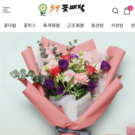
0
꽃다발
꽃박스
축하화환
근조화환
동양란
서양란