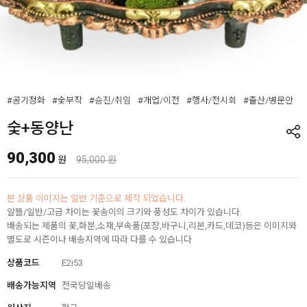
#공기정화
#숯부작
#승진/취임
#개업/이전
#행사/전시회
#출산/병문안
숯+동양난
90,300
원
95,000 원
본 상품 이미지는 일반 기준으로 제작 되었습니다.
알뜰/일반/고급 차이는 꽃송이의 크기와 풍성도 차이가 있습니다.
배송되는 제품의 꽃,화분,소재,부속품(포장,바구니,리본,카드,데코)등은 이미지와
별도로 시즌이나 배송지역에 따라 다를 수 있습니다
상품코드
E2i53
배송가능지역
전국당일배송