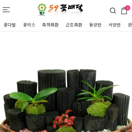
0
꽃다발
꽃박스
축하화환
근조화환
동양란
서양란