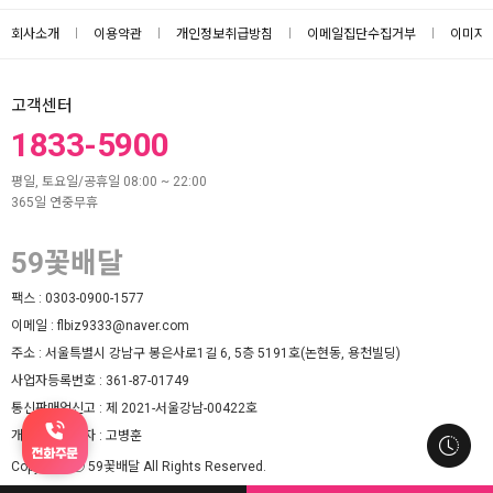
회사소개
이용약관
개인정보취급방침
이메일집단수집거부
이미지
고객센터
1833-5900
평일, 토요일/공휴일 08:00 ~ 22:00
365일 연중무휴
59꽃배달
팩스 :
0303-0900-1577
이메일 :
flbiz9333@naver.com
주소 :
서울특별시 강남구 봉은사로1길 6, 5층 5191호(논현동, 용천빌딩)
사업자등록번호 :
361-87-01749
통신판매업신고 :
제 2021-서울강남-00422호
개인정보책임자 :
고병훈
Copyright ⓒ 59꽃배달 All Rights Reserved.