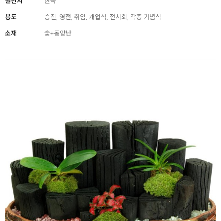
원산지
한국
용도
승진, 영전, 취임, 개업식, 전시회, 각종 기념식
소재
숯+동양난