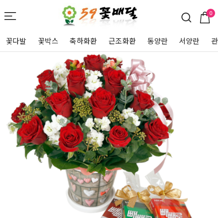
0
꽃다발
꽃박스
축하화환
근조화환
동양란
서양란