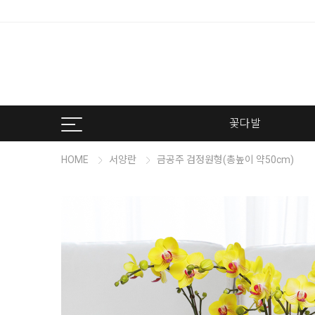
꽃다발
HOME
서양란
금공주 검정원형(총높이 약50cm)