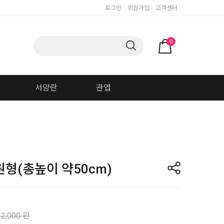
로그인
회원가입
고객센터
0
서양란
관엽
형(총높이 약50cm)
32,000 원