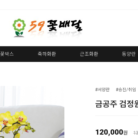
꽃박스
축하화환
근조화환
동양란
#서양란
#승진/취임
금공주 검정원
120,000
원
1