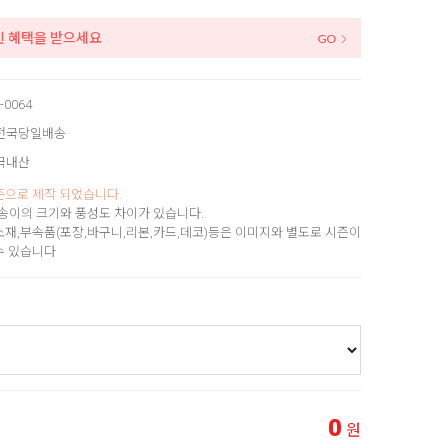
인 혜택을 받으세요
-0064
전국당일배송
국내산
준으로 제작 되었습니다.
송이의 크기와 풍성도 차이가 있습니다.
소재,부속품(포장,바구니,리본,카드,데코)등은 이미지와 별도로 시즌이
수 있습니다
0
원