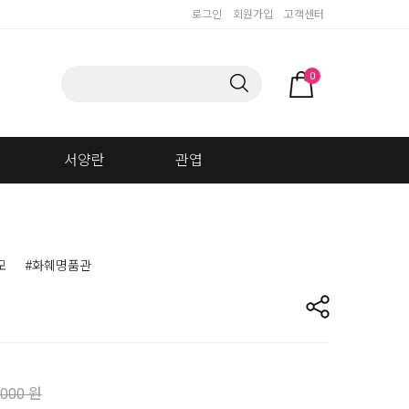
로그인
회원가입
고객센터
0
서양란
관엽
모
#화훼명품관
,000 원