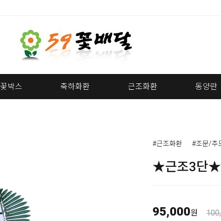
꽃박스
축하화환
근조화환
동양란
#근조화환
#조문/추
★근조3단★
95,000
원
100