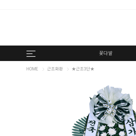
꽃다발
HOME
근조화환
★근조3단★