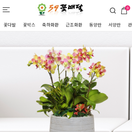
0
꽃다발
꽃박스
축하화환
근조화환
동양란
서양란