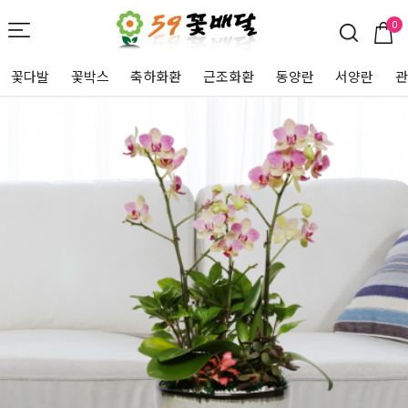
0
꽃다발
꽃박스
축하화환
근조화환
동양란
서양란