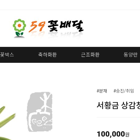
꽃박스
축하화환
근조화환
동양란
#분재
#승진/취임
서황금 상감
100,000
원