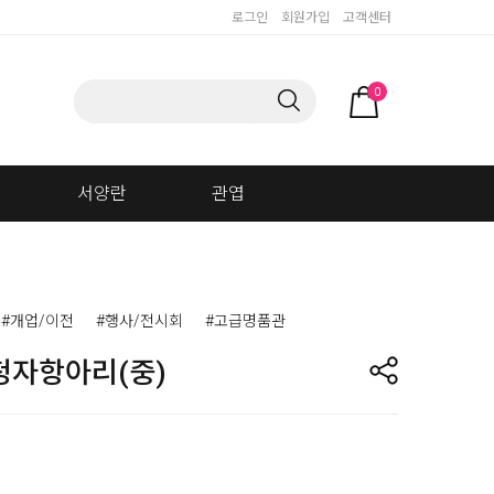
로그인
회원가입
고객센터
0
서양란
관엽
#개업/이전
#행사/전시회
#고급명품관
청자항아리(중)