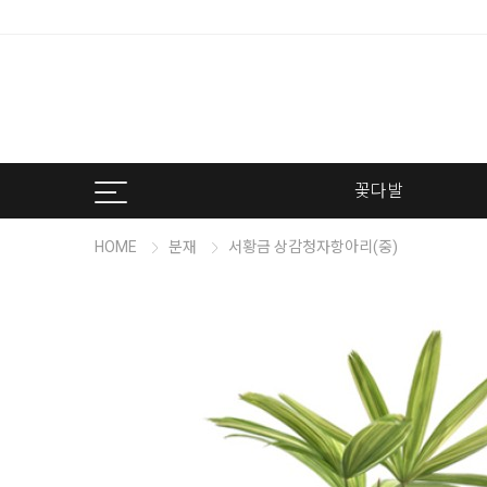
꽃다발
HOME
분재
서황금 상감청자항아리(중)