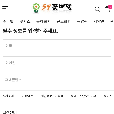
0
꽃다발
꽃박스
축하화환
근조화환
동양란
서양란
필수 정보를 입력해 주세요.
회사소개
이용약관
개인정보취급방침
이메일집단수집거부
이미지
고객센터