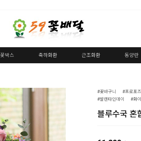
꽃박스
축하화환
근조화환
동양란
#꽃바구니
#프로포즈
#발렌타인데이
#화
블루수국 혼합