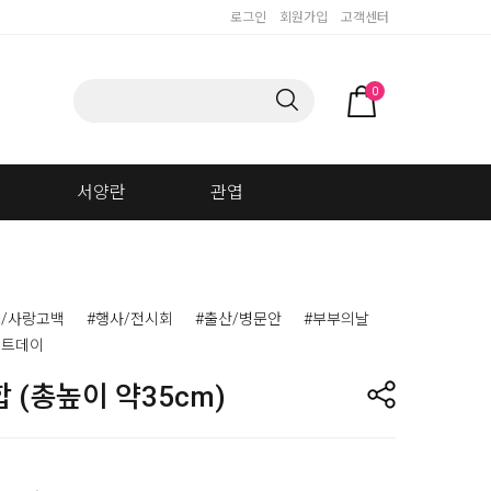
로그인
회원가입
고객센터
0
서양란
관엽
/사랑고백
#행사/전시회
#출산/병문안
#부부의날
이트데이
 (총높이 약35cm)