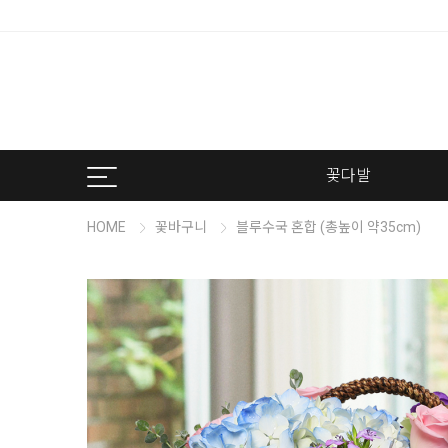
꽃다발
HOME
꽃바구니
블루수국 혼합 (총높이 약35cm)