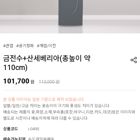
#관엽
#공기정화
#개업/이전
금전수+산세베리아(총높이 약
110cm)
101,700
원
113,000 원
본 상품 이미지는 일반 기준으로 제작 되었습니다.
알뜰/일반/고급 차이는 꽃송이의 크기와 풍성도 차이가 있습니다.
배송되는 제품의 꽃,화분,소재,부속품(포장,바구니,리본,카드,데코)등은 이미지와
별도로 시즌이나 배송지역에 따라 다를 수 있습니다
상품코드
i-0495
배송가능지역
수도권일부배송