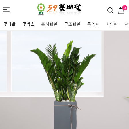
0
꽃다발
꽃박스
축하화환
근조화환
동양란
서양란