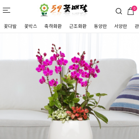
0
꽃다발
꽃박스
축하화환
근조화환
동양란
서양란