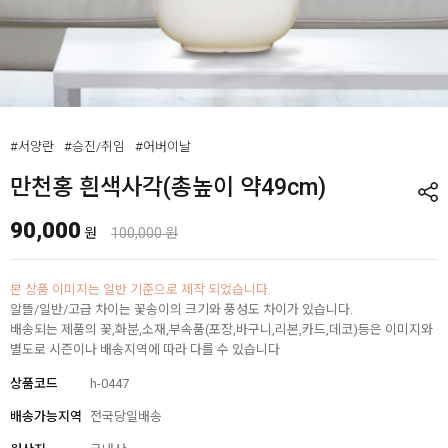
#서양란
#승진/취임
#어버이날
만천홍 흰색사각(총높이 약49cm)
90,000
원
100,000 원
본 상품 이미지는 일반 기준으로 제작 되었습니다.
알뜰/일반/고급 차이는 꽃송이의 크기와 풍성도 차이가 있습니다.
배송되는 제품의 꽃,화분,소재,부속품(포장,바구니,리본,카드,데코)등은 이미지와
별도로 시즌이나 배송지역에 따라 다를 수 있습니다
상품코드
h-0447
배송가능지역
전국당일배송