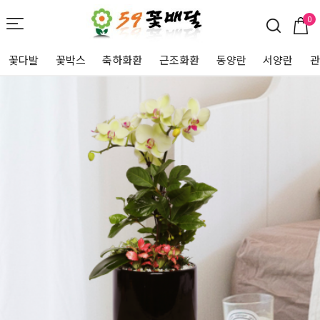
0
꽃다발
꽃박스
축하화환
근조화환
동양란
서양란