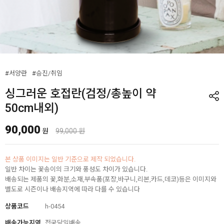
#서양란
#승진/취임
싱그러운 호접란(검정/총높이 약
50cm내외)
90,000
원
99,000 원
본 상품 이미지는 일반 기준으로 제작 되었습니다.
일반 차이는 꽃송이의 크기와 풍성도 차이가 있습니다.
배송되는 제품의 꽃,화분,소재,부속품(포장,바구니,리본,카드,데코)등은 이미지와
별도로 시즌이나 배송지역에 따라 다를 수 있습니다
상품코드
h-0454
배송가능지역
전국당일배송