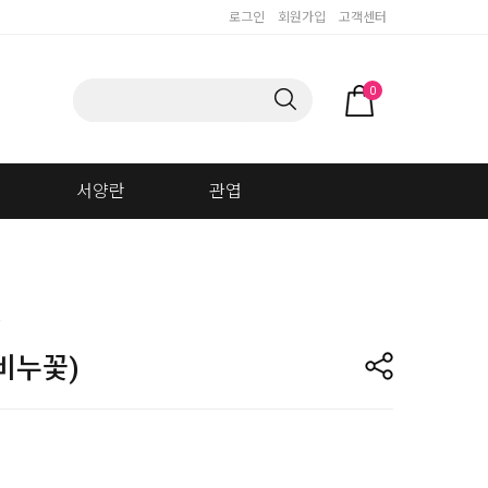
로그인
회원가입
고객센터
0
서양란
관엽
스
비누꽃)