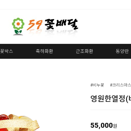
꽃박스
축하화환
근조화환
동양란
#비누꽃
#크리스마
영원한열정(
55,000
원