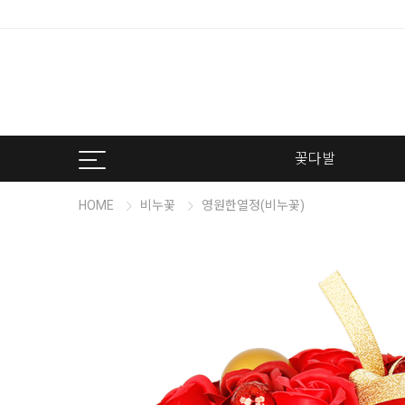
꽃다발
HOME
비누꽃
영원한열정(비누꽃)