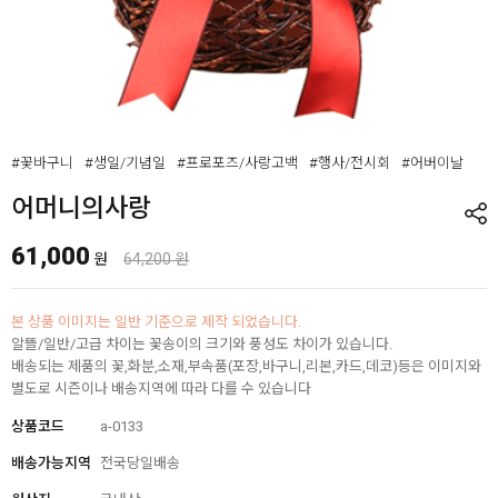
#꽃바구니
#생일/기념일
#프로포즈/사랑고백
#행사/전시회
#어버이날
어머니의사랑
61,000
원
64,200 원
본 상품 이미지는 일반 기준으로 제작 되었습니다.
알뜰/일반/고급 차이는 꽃송이의 크기와 풍성도 차이가 있습니다.
배송되는 제품의 꽃,화분,소재,부속품(포장,바구니,리본,카드,데코)등은 이미지와
별도로 시즌이나 배송지역에 따라 다를 수 있습니다
상품코드
a-0133
배송가능지역
전국당일배송