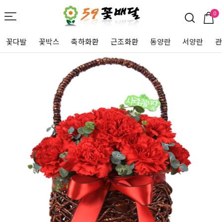
0
꽃다발
꽃박스
축하화환
근조화환
동양란
서양란