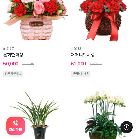
a-0137
a-0133
온화한애정
어머니의사랑
50,000
61,000
53,900
64,200
전국당일배송
전국당일배송