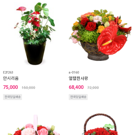
E2f263
a-0160
안시리움
열렬한사랑
75,000
68,400
150,000
72,000
전국당일배송
전국당일배송