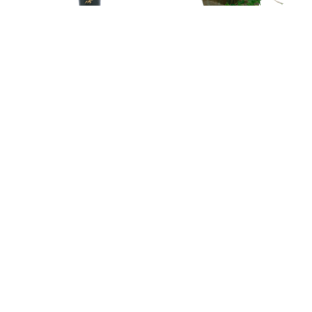
3-d161
h-0132
금기
포츈
125,000
114,000
131,500
120,000
전국당일배송
전국당일배송
h-0131
h-0130