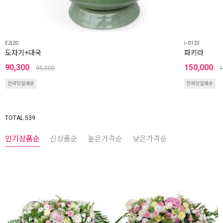
E2i20
i-0123
도자기+대국
파키라
90,300
150,000
95,000
1
전국당일배송
전국당일배송
TOTAL 539
인기상품순
신상품순
높은가격순
낮은가격순