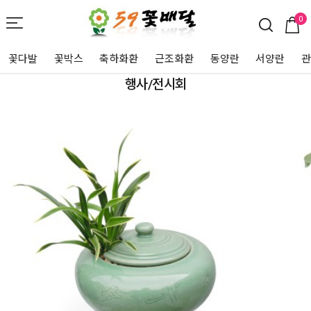
0
꽃다발
꽃박스
축하화환
근조화환
동양란
서양란
행사/전시회