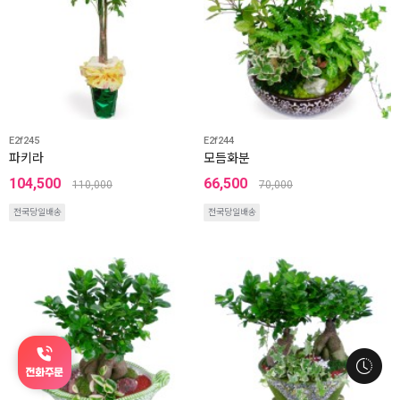
E2f245
E2f244
파키라
모듬화분
104,500
66,500
110,000
70,000
전국당일배송
전국당일배송