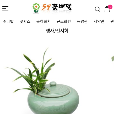
0
꽃다발
꽃박스
축하화환
근조화환
동양란
서양란
행사/전시회