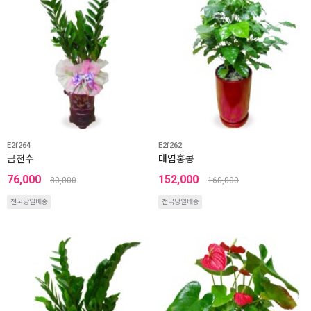
E2f264
E2f262
금전수
대엽홍콩
76,000
152,000
80,000
160,000
전국당일배송
전국당일배송