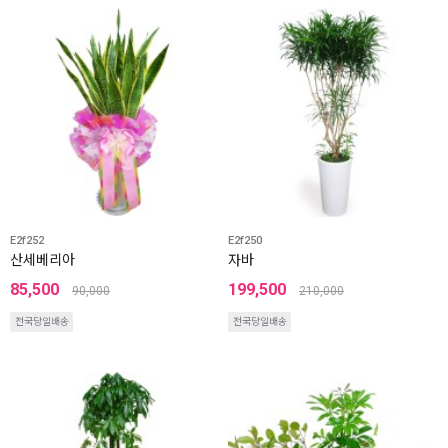
E2f252
E2f250
산세베리아
자바
85,500
199,500
90,000
210,000
전국당일배송
전국당일배송