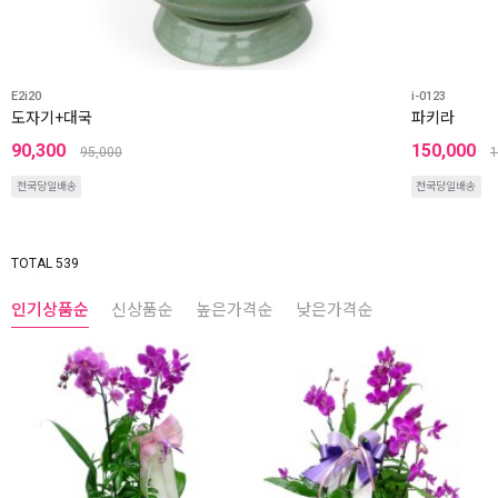
E2i20
i-0123
도자기+대국
파키라
90,300
150,000
95,000
1
전국당일배송
전국당일배송
TOTAL 539
인기상품순
신상품순
높은가격순
낮은가격순