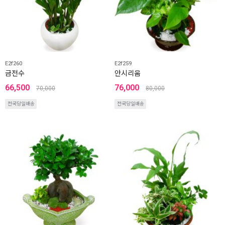
E2f260
E2f259
금전수
안시리움
66,500
76,000
70,000
80,000
전국당일배송
전국당일배송