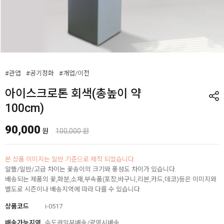
#관엽
#공기정화
#개업/이전
아이스크로톤 회색(총높이 약
100cm)
90,000
원
100,000 원
본 상품 이미지는 일반 기준으로 제작 되었습니다.
알뜰/일반/고급 차이는 꽃송이의 크기와 풍성도 차이가 있습니다.
배송되는 제품의 꽃,화분,소재,부속품(포장,바구니,리본,카드,데코)등은 이미지와
별도로 시즌이나 배송지역에 따라 다를 수 있습니다
상품코드
i-0517
배송가능지역
수도권일부배송/광역시배송