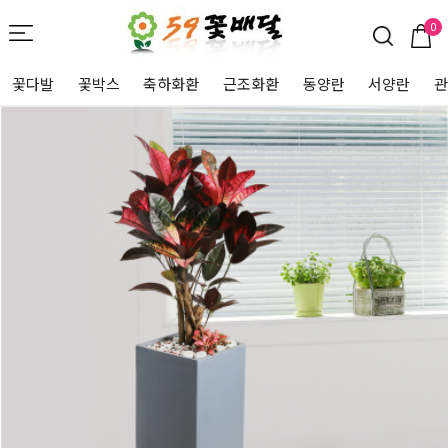
0
꽃다발
꽃박스
축하화환
근조화환
동양란
서양란